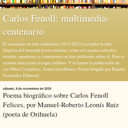
Carlos Fenoll: multimedia-
centenario
Es necesario en este centenario (1912-2012) recopilar la obra
dispersa del inmortal poeta oriolano, como así cuantos artículos,
reseñas, oponiones y comentarios se han publicado sobre él. Esta es
ocasión única para recoger inéditos. Y reclamar la publicación de
sus Obras Completas. Somos fenollianos. Portal dirigido por Ramón
Fernández Palmeral.
sábado, 9 de noviembre de 2019
Poema biográfico sobre Carlos Fenoll
Felices, por Manuel-Roberto Leonís Ruiz
(poeta de Orihuela)